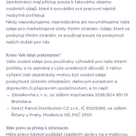
zaměstnanci mají přístup pouze k takovému objemu
osobních údajů, které k provádění své pracovní náplně
nezbytně potřebují.
Nikdy neposkytujeme, neprodáváme ani nevyměňujeme Vaše
údaje pro marketingové účely třetím stranám. Údaje, které se
poskytují třetím stranám, se používají pouze na poskytnutí
našich služeb pro Vás.
Komu Vaše údaje poskytujeme?
Vaše osobní údaje jsou používány výhradně pro naše interní
potřeby a to zejména z výše uvedených důvodů. V rámci
vyřízení Vaší objednávky mohou být osobní údaje
poskytnuté účetním střediskům, daňovým poradcem a
dopravním či přepravním společnostem, a to např.:
Zásielkovňa s. r. o., so sídlom Kopčianska 3338/82A 851 01
Bratislava
Direct Parcel Distribution CZ s.r.o., IČ 61329266, se sídlem
Říčany u Prahy, Modletice 135, PSČ 25101
Máte právo na přístup k informacím
Máte právo kdykoli požádat (zasláním zprávy na e-mailovou