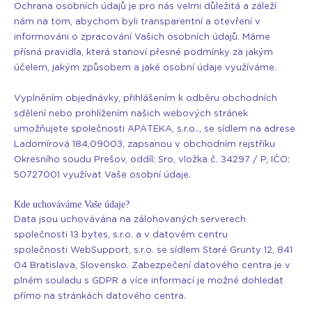
Ochrana osobních údajů je pro nás velmi důležitá a záleží
nám na tom, abychom byli transparentní a otevření v
informováni o zpracování Vašich osobních údajů. Máme
přísná pravidla, která stanoví přesné podmínky za jakým
účelem, jakým způsobem a jaké osobní údaje využíváme.
Vyplněním objednávky, přihlášením k odběru obchodních
sdělení nebo prohlížením našich webových stránek
umožňujete společnosti APATEKA, s.r.o.., se sídlem na adrese
Ladomírová 184,09003, zapsanou v obchodním rejstříku
Okresního soudu Prešov, oddíl: Sro, vložka č. 34297 / P, IČO:
50727001 využívat Vaše osobní údaje.
Kde uchováváme Vaše údaje?
Data jsou uchovávána na zálohovaných serverech
společnosti 13 bytes, s.r.o. a v datovém centru
společnosti WebSupport, s.r.o. se sídlem Staré Grunty 12, 841
04 Bratislava, Slovensko. Zabezpečení datového centra je v
plném souladu s GDPR a více informací je možné dohledat
přímo na stránkách datového centra.