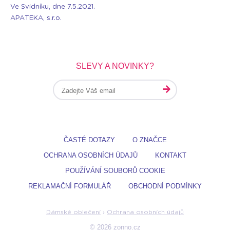
Ve Svidníku, dne 7.5.2021.
APATEKA, s.r.o.
SLEVY A NOVINKY?
ČASTÉ DOTAZY
O ZNAČCE
OCHRANA OSOBNÍCH ÚDAJŮ
KONTAKT
POUŽÍVÁNÍ SOUBORŮ COOKIE
REKLAMAČNÍ FORMULÁŘ
OBCHODNÍ PODMÍNKY
Dámské oblečení
›
Ochrana osobních údajů
© 2026 zonno.cz