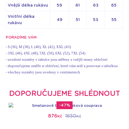
Vnější délka rukávu
59
61
63
65
Vnitřní délka
49
51
53
55
rukávu
PORADÍME VÁM
- S (36), M (38), L (40), XL (42), XXL (43)
- 3XL (46), 4XL (48), 5XL (50), 6XL (52), 7XL (54)
- uvedené rozměry v tabulce jsou měřeny z vnější strany oblečení
- doporučujeme změřit si oblečení, které vám sedí a porovnat s tabulkou
- všechny rozměry jsou uvedeny v centimetrech
DOPORUČUJEME SHLÉDNOUT
-47%
876
1650
Kč
Kč