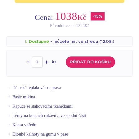
1038
Cena:
Kč
-15%
Původní cena:
1224
Kč
Dostupné
- můžete mít ve středu (12.08.)
-
+
ks
PŘIDAT DO KOŠÍKU
Dámská tepláková souprava
Basic mikina
Kapuce se stahovacími tkaničkami
Lémy na koncích rukávů a ve spodní části
Kapsa vpředu
Dlouhé kalhoty na gumu v pase