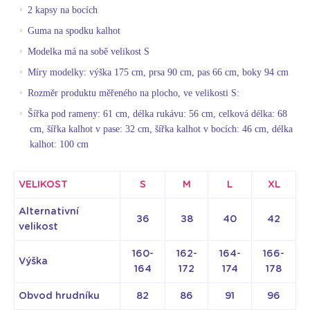
2 kapsy na bocích
Guma na spodku kalhot
Modelka má na sobě velikost S
Míry modelky: výška 175 cm, prsa 90 cm, pas 66 cm, boky 94 cm
Rozměr produktu měřeného na plocho, ve velikosti S:
Šířka pod rameny: 61 cm, délka rukávu: 56 cm, celková délka: 68
cm, šířka kalhot v pase: 32 cm, šířka kalhot v bocích: 46 cm, délka
kalhot: 100 cm
VELIKOST
S
M
L
XL
Alternativní
36
38
40
42
velikost
160-
162-
164-
166-
Výška
164
172
174
178
Obvod hrudníku
82
86
91
96