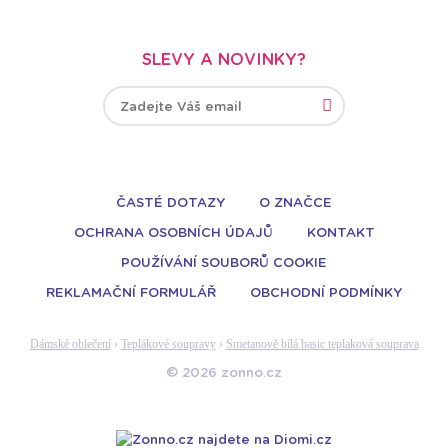
SLEVY A NOVINKY?
ČASTÉ DOTAZY
O ZNAČCE
OCHRANA OSOBNÍCH ÚDAJŮ
KONTAKT
POUŽÍVÁNÍ SOUBORŮ COOKIE
REKLAMAČNÍ FORMULÁŘ
OBCHODNÍ PODMÍNKY
Dámské oblečení
›
Teplákové soupravy
›
Smetanově bílá basic teplaková souprava
© 2026 zonno.cz