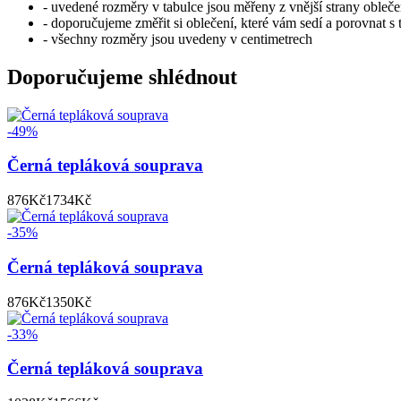
- uvedené rozměry v tabulce jsou měřeny z vnější strany obleče
- doporučujeme změřit si oblečení, které vám sedí a porovnat s
- všechny rozměry jsou uvedeny v centimetrech
Doporučujeme shlédnout
-49%
Černá tepláková souprava
876
Kč
1734
Kč
-35%
Černá tepláková souprava
876
Kč
1350
Kč
-33%
Černá tepláková souprava