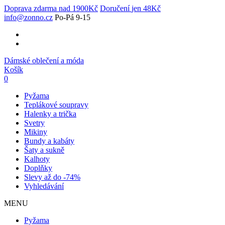
Doprava zdarma
nad 1900Kč
Doručení
jen 48Kč
info@zonno.cz
Po-Pá 9-15
Dámské oblečení a móda
Košík
0
Pyžama
Teplákové soupravy
Halenky a trička
Svetry
Mikiny
Bundy a kabáty
Šaty a sukně
Kalhoty
Doplňky
Slevy až do -74%
Vyhledávání
MENU
Pyžama