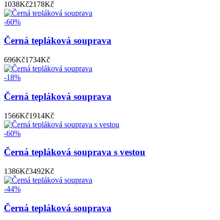
1038
Kč
2178
Kč
-60%
Černá tepláková souprava
696
Kč
1734
Kč
-18%
Černá tepláková souprava
1566
Kč
1914
Kč
-60%
Černá tepláková souprava s vestou
1386
Kč
3492
Kč
-44%
Černá tepláková souprava