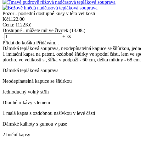
Pozor
- poslední dostupné kusy v této velikosti
Kč
1122.00
Cena:
1122
Kč
Dostupné
- můžete mít ve čtvrtek (13.08.)
-
+
ks
Přidat do košíku
Přidávám...
Dámská tepláková souprava, neodepínatelná kapuce se šňůrkou, jedno
1 imitační kapsa na patent, ozdobné šňůrky ve spodní části, lem ve 
plocho, ve velikosti s:, šířka v podpaží - 60 cm, délka mikiny - 68 cm
Dámská tepláková souprava
Neodepínatelná kapuce se šňůrkou
Jednoduchý volný střih
Dlouhé rukávy s lemem
1 malá kapsa s ozdobnou našívkou v levé části
Dámské kalhoty s gumou v pase
2 boční kapsy