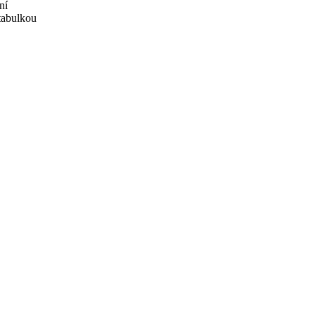
ní
 tabulkou