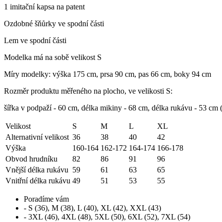
1 imitační kapsa na patent
Ozdobné šňůrky ve spodní části
Lem ve spodní části
Modelka má na sobě velikost S
Míry modelky: výška 175 cm, prsa 90 cm, pas 66 cm, boky 94 cm
Rozměr produktu měřeného na plocho, ve velikosti S:
šířka v podpaží - 60 cm, délka mikiny - 68 cm, délka rukávu - 53 cm (
Velikost
S
M
L
XL
Alternativní velikost
36
38
40
42
Výška
160-164
162-172
164-174
166-178
Obvod hrudníku
82
86
91
96
Vnější délka rukávu
59
61
63
65
Vnitřní délka rukávu
49
51
53
55
Poradíme vám
- S (36), M (38), L (40), XL (42), XXL (43)
- 3XL (46), 4XL (48), 5XL (50), 6XL (52), 7XL (54)