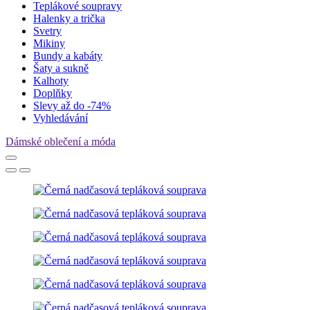
Teplákové soupravy
Halenky a trička
Svetry
Mikiny
Bundy a kabáty
Šaty a sukně
Kalhoty
Doplňky
Slevy až do -74%
Vyhledávání
Dámské oblečení a móda