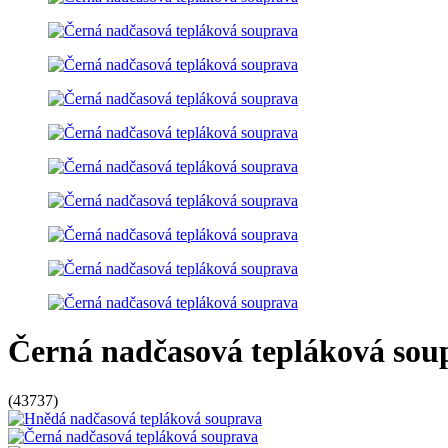
Černá nadčasová tepláková sou
(
43737
)