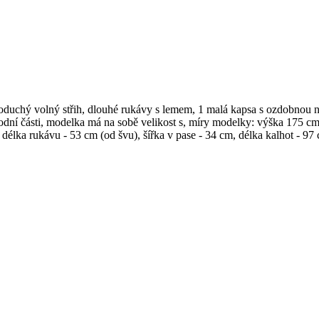
duchý volný střih, dlouhé rukávy s lemem, 1 malá kapsa s ozdobnou na
spodní části, modelka má na sobě velikost s, míry modelky: výška 175
, délka rukávu - 53 cm (od švu), šířka v pase - 34 cm, délka kalhot - 97