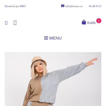
Doručení
jen 48Kč
info@zonno.cz
Po-Pá 9-15
0
Košík
MENU