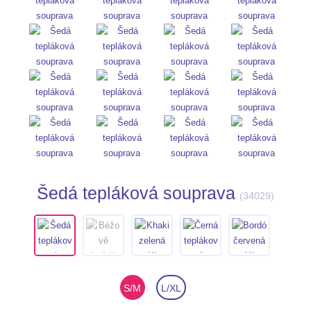
Šedá tepláková souprava
(
34029
)
S/M
L/XL