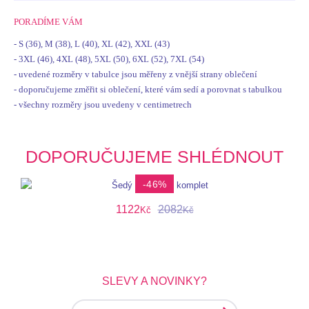
PORADÍME VÁM
- S (36), M (38), L (40), XL (42), XXL (43)
- 3XL (46), 4XL (48), 5XL (50), 6XL (52), 7XL (54)
- uvedené rozměry v tabulce jsou měřeny z vnější strany oblečení
- doporučujeme změřit si oblečení, které vám sedí a porovnat s tabulkou
- všechny rozměry jsou uvedeny v centimetrech
DOPORUČUJEME SHLÉDNOUT
-46%
1122
2082
Kč
Kč
SLEVY A NOVINKY?