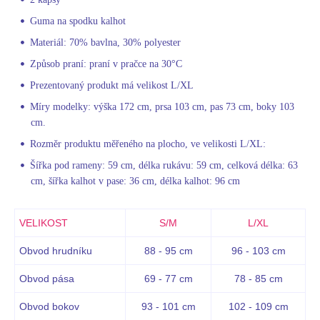
Guma na spodku kalhot
Materiál: 70% bavlna, 30% polyester
Způsob praní: praní v pračce na 30°C
Prezentovaný produkt má velikost L/XL
Míry modelky: výška 172 cm, prsa 103 cm, pas 73 cm, boky 103
cm.
Rozměr produktu měřeného na plocho, ve velikosti L/XL:
Šířka pod rameny: 59 cm, délka rukávu: 59 cm, celková délka: 63
cm, šířka kalhot v pase: 36 cm, délka kalhot: 96 cm
VELIKOST
S/M
L/XL
Obvod hrudníku
88 - 95 cm
96 - 103 cm
Obvod pása
69 - 77 cm
78 - 85 cm
Obvod bokov
93 - 101 cm
102 - 109 cm