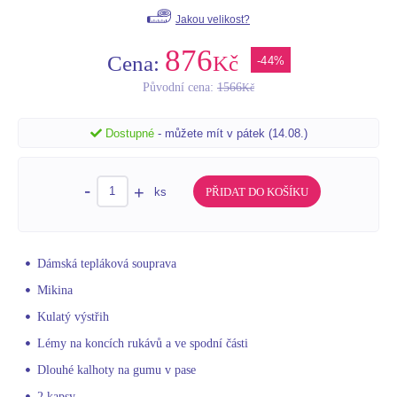
Jakou velikost?
876
Cena:
Kč
-44%
Původní cena:
1566
Kč
Dostupné
- můžete mít v pátek (14.08.)
-
+
ks
PŘIDAT DO KOŠÍKU
Dámská tepláková souprava
Mikina
Kulatý výstřih
Lémy na koncích rukávů a ve spodní části
Dlouhé kalhoty na gumu v pase
2 kapsy