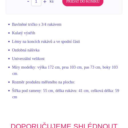
-
+
ks
PŘIDAT DO KOŠÍKU
Bavlněné tričko s 3/4 rukávem
Kulatý výstřih
Lémy na koncích rukávů a ve spodní části
Ozdobná nášivka
Univerzální velikost
Míry modelky: výška 172 cm, prsa 103 cm, pas 73 cm, boky 103
cm.
Rozměr produktu měřeného na plocho:
Šířka pod rameny: 55 cm, délka rukávu: 41 cm, celková délka: 59
cm
DOPORUČUJEME SHLÉDNOUT