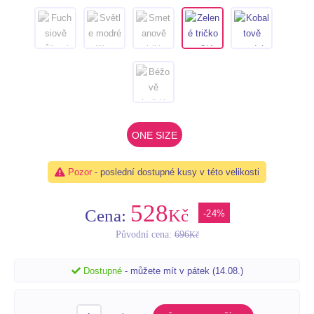
ONE SIZE
Pozor
- poslední dostupné kusy v této velikosti
528
Cena:
Kč
-24%
Původní cena:
696
Kč
Dostupné
- můžete mít v pátek (14.08.)