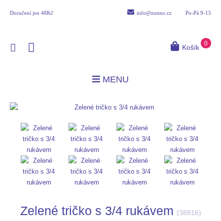
Doručení
jen 48Kč
info@zonno.cz
Po-Pá 9-15
0
Košík
MENU
Zelené tričko s 3/4 rukávem
(
38816
)