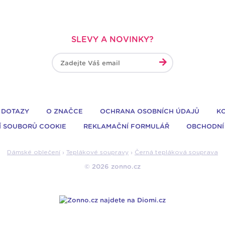
SLEVY A NOVINKY?
 DOTAZY
O ZNAČCE
OCHRANA OSOBNÍCH ÚDAJŮ
K
Í SOUBORŮ COOKIE
REKLAMAČNÍ FORMULÁŘ
OBCHODNÍ
Dámské oblečení
›
Teplákové soupravy
›
Černá tepláková souprava
© 2026 zonno.cz