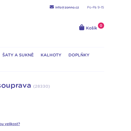
info@zonno.cz
Po-Pá 9-15
0
Košík
ŠATY A SUKNĚ
KALHOTY
DOPLŇKY
souprava
(
28330
)
ou velikost?