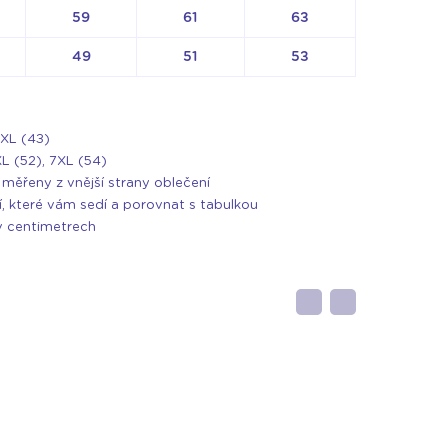
59
61
63
49
51
53
XXL (43)
XL (52), 7XL (54)
měřeny z vnější strany oblečení
í, které vám sedí a porovnat s tabulkou
v centimetrech