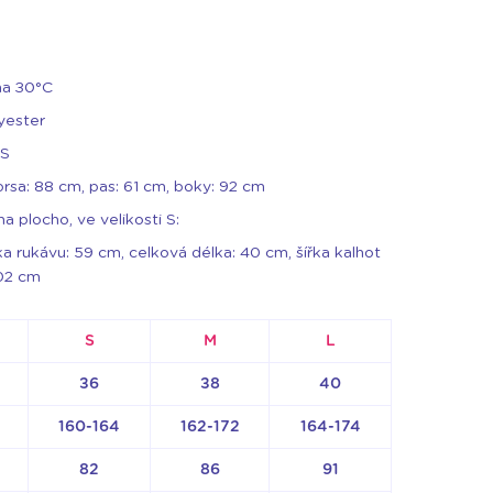
na 30°C
yester
 S
prsa: 88 cm, pas: 61 cm, boky: 92 cm
plocho, ve velikosti S:
a rukávu: 59 cm, celková délka: 40 cm, šířka kalhot
102 cm
S
M
L
36
38
40
160-164
162-172
164-174
82
86
91