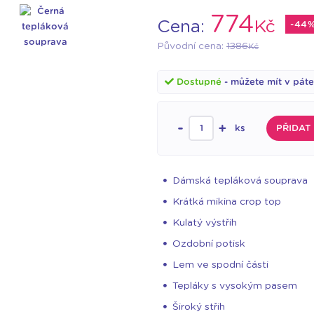
774
Cena:
Kč
-44
Původní cena:
1386
Kč
Dostupné
- můžete mít v páte
-
+
ks
PŘIDAT
Dámská tepláková souprava
Krátká mikina crop top
Kulatý výstřih
Ozdobní potisk
Lem ve spodní části
Tepláky s vysokým pasem
Široký střih