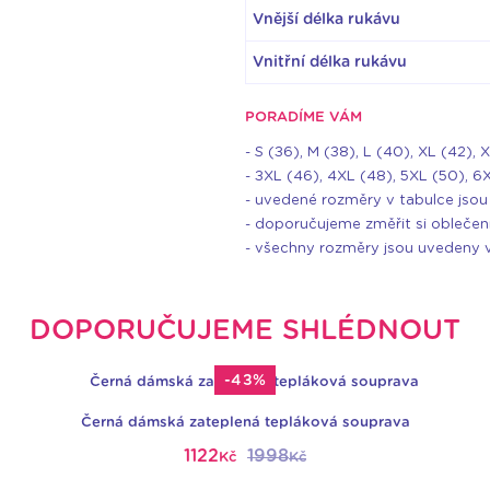
Vnější délka rukávu
Vnitřní délka rukávu
PORADÍME VÁM
- S (36), M (38), L (40), XL (42), 
- 3XL (46), 4XL (48), 5XL (50), 6
- uvedené rozměry v tabulce jsou 
- doporučujeme změřit si oblečen
- všechny rozměry jsou uvedeny 
DOPORUČUJEME SHLÉDNOUT
-43%
Černá dámská zateplená tepláková souprava
1122
1998
Kč
Kč