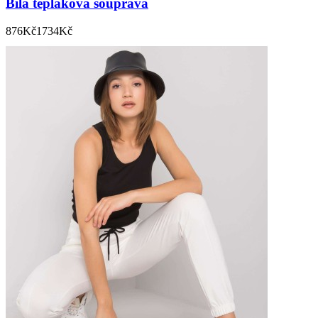
Bílá tepláková souprava
876
Kč
1734
Kč