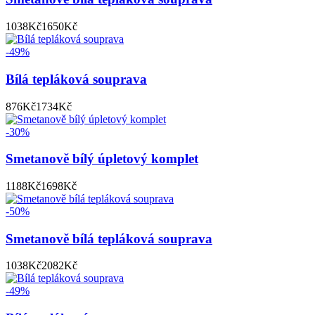
1038
Kč
1650
Kč
-49%
Bílá tepláková souprava
876
Kč
1734
Kč
-30%
Smetanově bílý úpletový komplet
1188
Kč
1698
Kč
-50%
Smetanově bílá tepláková souprava
1038
Kč
2082
Kč
-49%