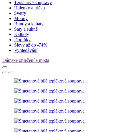
Teplákové soupravy
Halenky a trička
Svetry
Mikiny
Bundy a kabáty
Šaty a sukně
Kalhoty
Doplňky
Slevy až do -74%
Vyhledávání
Dámské oblečení a móda