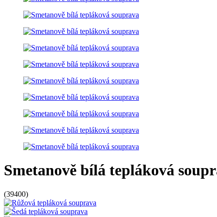
Smetanově bílá tepláková soup
(
39400
)