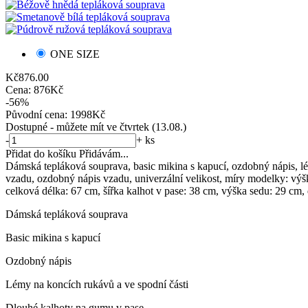
ONE SIZE
Kč
876.00
Cena:
876
Kč
-56%
Původní cena:
1998
Kč
Dostupné
- můžete mít ve čtvrtek (13.08.)
-
+
ks
Přidat do košíku
Přidávám...
Dámská tepláková souprava, basic mikina s kapucí, ozdobný nápis, lé
vzadu, ozdobný nápis vzadu, univerzální velikost, míry modelky: vý
celková délka: 67 cm, šířka kalhot v pase: 38 cm, výška sedu: 29 cm, 
Dámská tepláková souprava
Basic mikina s kapucí
Ozdobný nápis
Lémy na koncích rukávů a ve spodní části
Dlouhé kalhoty na gumu v pase