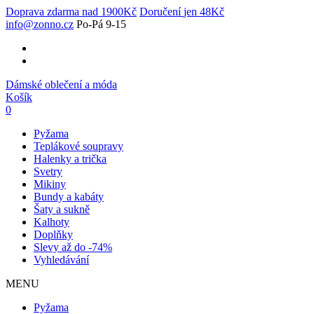
Doprava zdarma
nad 1900Kč
Doručení
jen 48Kč
info@zonno.cz
Po-Pá 9-15
Dámské oblečení a móda
Košík
0
Pyžama
Teplákové soupravy
Halenky a trička
Svetry
Mikiny
Bundy a kabáty
Šaty a sukně
Kalhoty
Doplňky
Slevy až do -74%
Vyhledávání
MENU
Pyžama