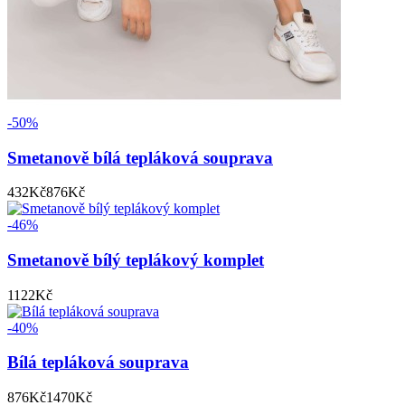
-50%
Smetanově bílá tepláková souprava
432
Kč
876
Kč
-46%
Smetanově bílý teplákový komplet
1122
Kč
-40%
Bílá tepláková souprava
876
Kč
1470
Kč