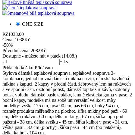
ONE SIZE
Kč
1038.00
Cena:
1038
Kč
-50%
Původní cena:
2082
Kč
Dostupné
- můžete mít v pátek (14.08.)
-
+
ks
Přidat do košíku
Přidávám...
Stylová dámská tepláková souprava, tepláková souprava 3-
kombinace, jednobarevná dámská mikina na zip, dámská bavlněná
mikina s kapucí, 2 kapsy v přední části, žebrovaný lem na rukávech
a ve spodní části, ozdobní potisk, dámský top bez rukávů, ozdobný
potisk vpředu, dámské basic tepláky, jemně elastická guma v pase, 2
boční kapsy, modelka má na sobě univerzální velikost, míry
modelky: výška 175 cm, prsa 90 cm, pas 66 cm, boky 94 cm,
rozměr produktu měřeného na plocho:, šířka mikiny pod paží - 69
cm, délka rukávu - 60 cm, délka mikiny - 67 cm, šířka topu pod
pažemi - 38 cm, délka svršku - 45 cm, šířka kalhot v pase - 31 cm,
výška pasu - 32 cm (plochý) , šířka pasu - 44 cm (po natažení),
délka kalhot - 104 cm..