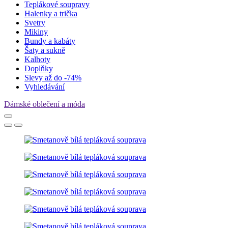
Teplákové soupravy
Halenky a trička
Svetry
Mikiny
Bundy a kabáty
Šaty a sukně
Kalhoty
Doplňky
Slevy až do -74%
Vyhledávání
Dámské oblečení a móda