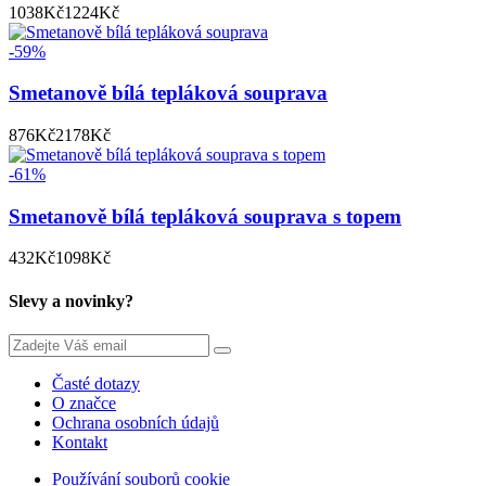
1038
Kč
1224
Kč
-59%
Smetanově bílá tepláková souprava
876
Kč
2178
Kč
-61%
Smetanově bílá tepláková souprava s topem
432
Kč
1098
Kč
Slevy a novinky?
Časté dotazy
O značce
Ochrana osobních údajů
Kontakt
Používání souborů cookie