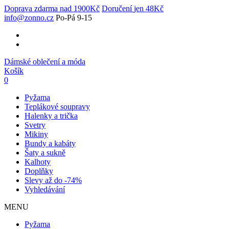
Doprava zdarma
nad 1900Kč
Doručení
jen 48Kč
info@zonno.cz
Po-Pá 9-15
Dámské oblečení a móda
Košík
0
Pyžama
Teplákové soupravy
Halenky a trička
Svetry
Mikiny
Bundy a kabáty
Šaty a sukně
Kalhoty
Doplňky
Slevy až do -74%
Vyhledávání
MENU
Pyžama